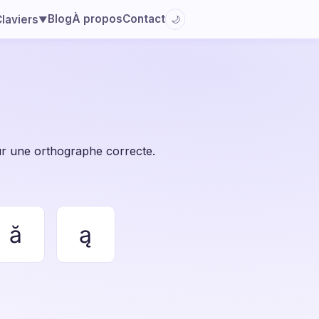
Blog
À propos
Contact
laviers
🌙
▼
pour une orthographe correcte.
ă
ą