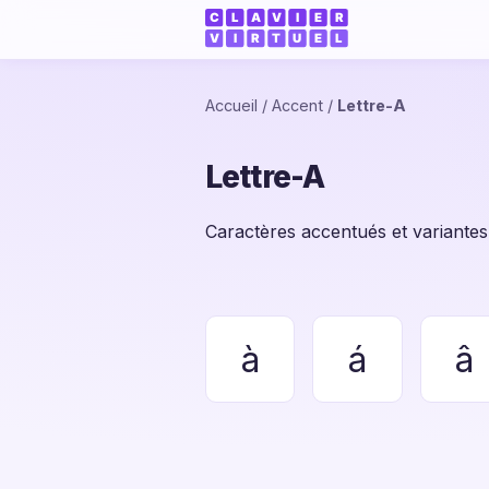
Accueil
/
Accent
/
Lettre-A
Lettre-A
Caractères accentués et variantes p
à
á
â