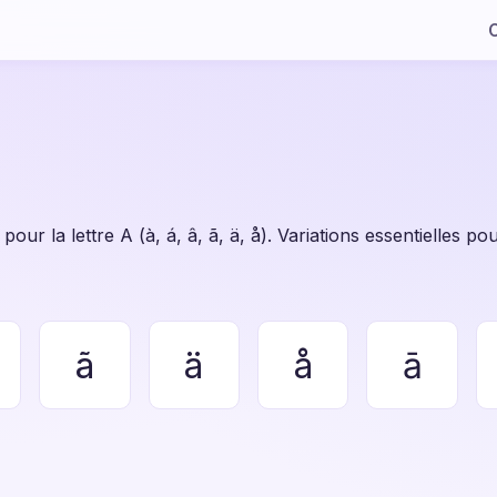
C
our la lettre A (à, á, â, ã, ä, å). Variations essentielles 
ã
ä
å
ā