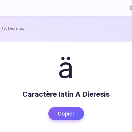
C
A
/
A Dieresis
ä
Caractère latin A Dieresis
Copier