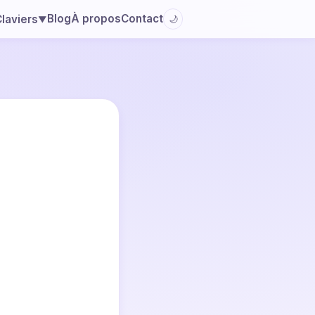
Blog
À propos
Contact
laviers
🌙
▼