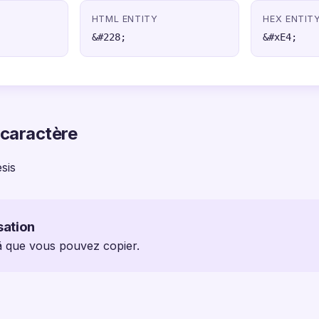
HTML ENTITY
HEX ENTIT
&#228;
&#xE4;
 caractère
sis
sation
 ä que vous pouvez copier.