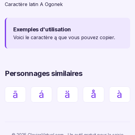
Caractère latin A Ogonek
Exemples d'utilisation
Voici le caractère ą que vous pouvez copier.
Personnages similaires
ā
á
ä
å
à
© 2025 ClavierVirtuel.com - Un outil gratuit pour la saisie