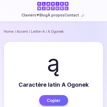
Blog
À propos
Contact
Claviers
🌙
▼
Home
/
Accent
/
Lettre-A
/
A Ogonek
ą
Caractère latin A Ogonek
Copier