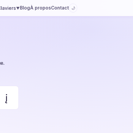
Blog
À propos
Contact
laviers
🌙
▼
ue.
į