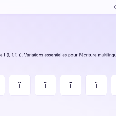
C
 (ì, í, î, ï). Variations essentielles pour l'écriture multiling
ï
ĩ
ī
ĭ