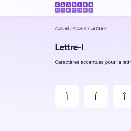
Accueil
/
Accent
/
Lettre-I
Lettre-I
Caractères accentués pour la lettre I
ì
í
î