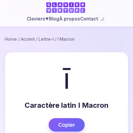
Blog
À propos
Contact
Claviers
🌙
▼
Home
/
Accent
/
Lettre-I
/
I Macron
ī
Caractère latin I Macron
Copier