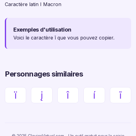
Caractère latin I Macron
Exemples d'utilisation
Voici le caractère ī que vous pouvez copier.
Personnages similaires
ï
į
î
í
ĩ
© 2025 ClavierVirtuel.com - Un outil gratuit pour la saisie