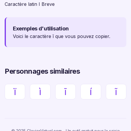
Caractère latin I Breve
Exemples d'utilisation
Voici le caractère ĭ que vous pouvez copier.
Personnages similaires
ï
ì
ī
í
ĩ
© 2025 ClavierVirtuel.com - Un outil gratuit pour la saisie