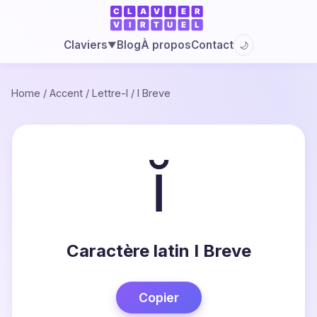
Blog
À propos
Contact
Claviers
🌙
▼
Home
/
Accent
/
Lettre-I
/
I Breve
ĭ
Caractère latin I Breve
Copier