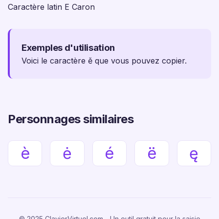
Caractère latin E Caron
Exemples d'utilisation
Voici le caractère ě que vous pouvez copier.
Personnages similaires
è
ė
é
ë
ę
© 2025 ClavierVirtuel.com - Un outil gratuit pour la saisie