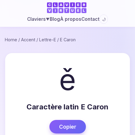
Blog
À propos
Contact
Claviers
🌙
▼
Home
/
Accent
/
Lettre-E
/
E Caron
ě
Caractère latin E Caron
Copier