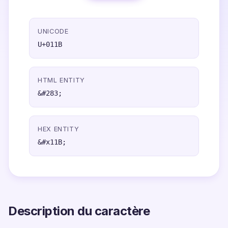
UNICODE
U+011B
HTML ENTITY
&#283;
HEX ENTITY
&#x11B;
Description du caractère