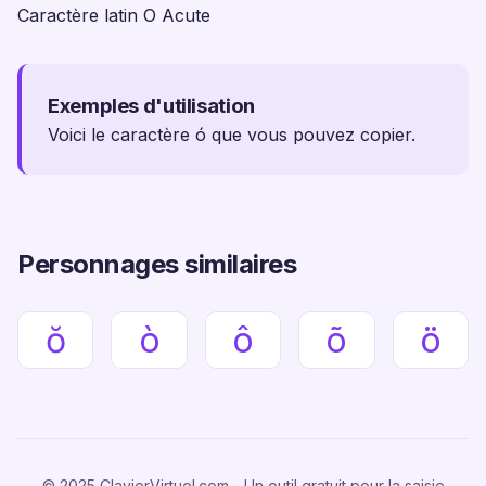
Caractère latin O Acute
Exemples d'utilisation
Voici le caractère ó que vous pouvez copier.
Personnages similaires
ŏ
ò
ô
õ
ö
© 2025 ClavierVirtuel.com - Un outil gratuit pour la saisie