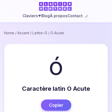
Blog
À propos
Contact
Claviers
🌙
▼
Home
/
Accent
/
Lettre-O
/
O Acute
ó
Caractère latin O Acute
Copier