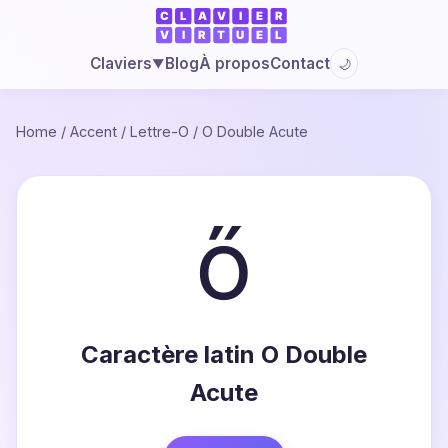
Blog
À propos
Contact
Claviers
🌙
▼
Home
/
Accent
/
Lettre-O
/
O Double Acute
ő
Caractère latin O Double
Acute