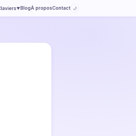
Blog
À propos
Contact
laviers
🌙
▼