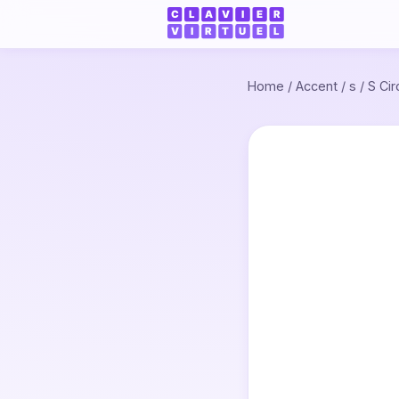
Home
/
Accent
/
s
/
S Ci