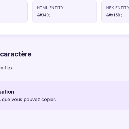
HTML ENTITY
HEX ENTIT
&#349;
&#x15D;
 caractère
umflex
sation
 ŝ que vous pouvez copier.