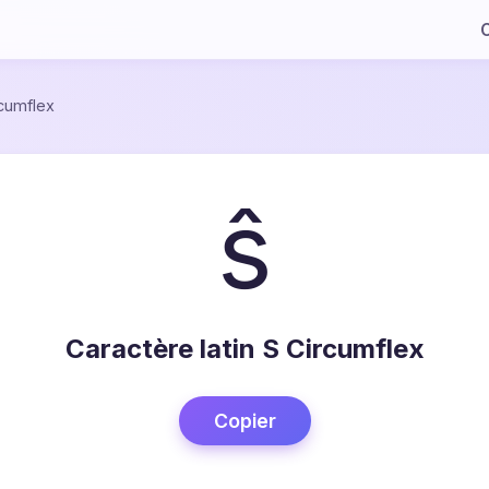
C
rcumflex
ŝ
Caractère latin S Circumflex
Copier