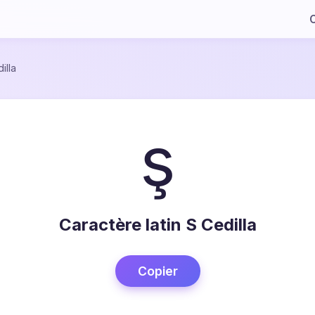
C
illa
ş
Caractère latin S Cedilla
Copier