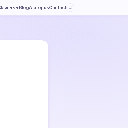
Blog
À propos
Contact
laviers
🌙
▼