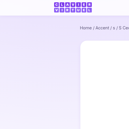
Home
/
Accent
/
s
/
S Ced