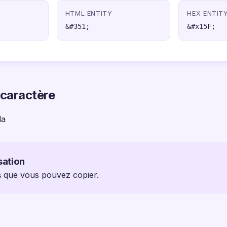
HTML ENTITY
HEX ENTIT
&#351;
&#x15F;
 caractère
la
sation
 ş que vous pouvez copier.