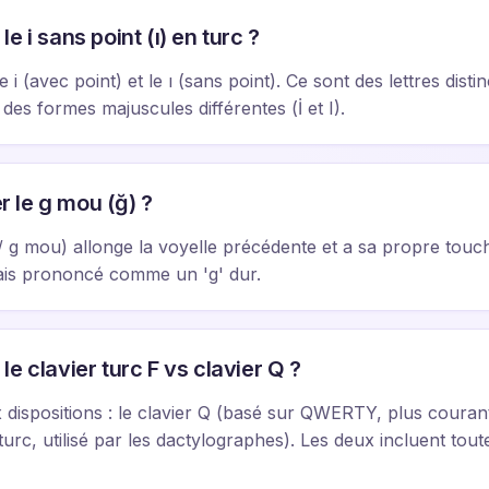
e i sans point (ı) en turc ?
e i (avec point) et le ı (sans point). Ce sont des lettres dist
des formes majuscules différentes (İ et I).
 le g mou (ğ) ?
 g mou) allonge la voyelle précédente et a sa propre touch
amais prononcé comme un 'g' dur.
e clavier turc F vs clavier Q ?
 dispositions : le clavier Q (basé sur QWERTY, plus courant)
turc, utilisé par les dactylographes). Les deux incluent toute