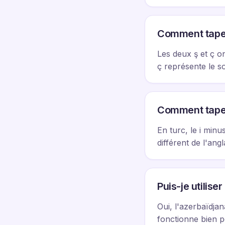
Comment taper l
Les deux ş et ç on
ç représente le so
Comment taper 
En turc, le i minu
différent de l'angl
Puis-je utilise
Oui, l'azerbaïdjana
fonctionne bien p