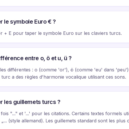
 le symbole Euro € ?
 + E pour taper le symbole Euro sur les claviers turcs.
ifférence entre o, ö et u, ü ?
les différentes : o (comme 'or'), ö (comme 'eu' dans 'peu'
 turc a des règles d'harmonie vocalique utilisant ces sons.
les guillemets turcs ?
 fois "..." et '...' pour les citations. Certains textes formels uti
u „... (style allemand). Les guillemets standard sont les plus