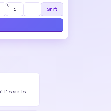
Ç
:
ç
.
Shift
dédiées sur les