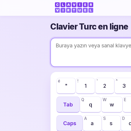
Clavier Turc en ligne
é
!
'
^
"
1
2
3
Q
W
E
Tab
q
w
A
S
D
Caps
a
s