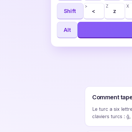
>
Z
X
Shift
<
z
Alt
Comment taper l
Le turc a six lett
claviers turcs : ğ, 