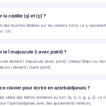
a cédille (ş) et (ç) ?
t des touches dédiées sur les claviers turcs. Le ş représente
n 'ch'.
le İ majuscule (i avec point) ?
scule devient İ majuscule (avec point). Utilisez Maj+i ou Verr
ais où i devient I (sans point).
r ce clavier pour écrire en azerbaïdjanais ?
is utilise des lettres similaires au turc (ə, ö, ü, ğ, ş, ç). Le c
our l'azerbaïdjanais avec des ajustements mineurs.