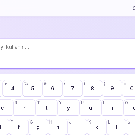
C
+
%
&
/
(
)
=
4
5
6
7
8
9
0
R
T
Y
U
I
O
e
r
t
y
u
ı
F
G
H
J
K
L
Ş
d
f
g
h
j
k
l