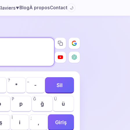
Blog
À propos
Contact
laviers
🌙
▼
?
_
*
-
Sil
P
Ğ
Ü
o
p
ğ
ü
İ
;
ş
i
,
Giriş