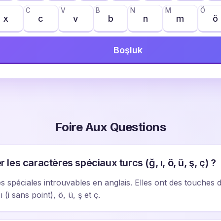
C
V
B
N
M
Ö
x
c
v
b
n
m
ö
Boşluk
Foire Aux Questions
es caractères spéciaux turcs (ğ, ı, ö, ü, ş, ç) ?
res spéciales introuvables en anglais. Elles ont des touches 
ı (i sans point), ö, ü, ş et ç.