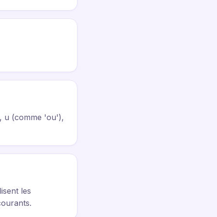
), u (comme 'ou'),
lisent les
 courants.