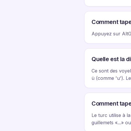
Comment taper
Appuyez sur AltGr
Quelle est la d
Ce sont des voyel
ü (comme 'u'). Le
Comment taper 
Le turc utilise à la
guillemets «...» o