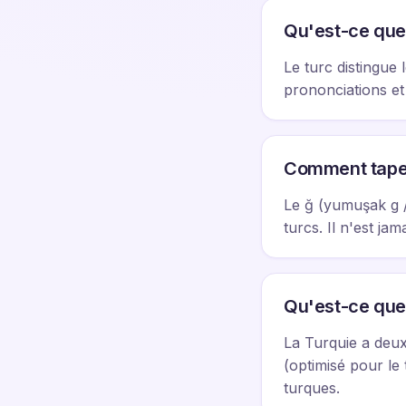
Qu'est-ce que l
Le turc distingue l
prononciations et 
Comment taper
Le ğ (yumuşak g /
turcs. Il n'est j
Qu'est-ce que l
La Turquie a deux
(optimisé pour le 
turques.