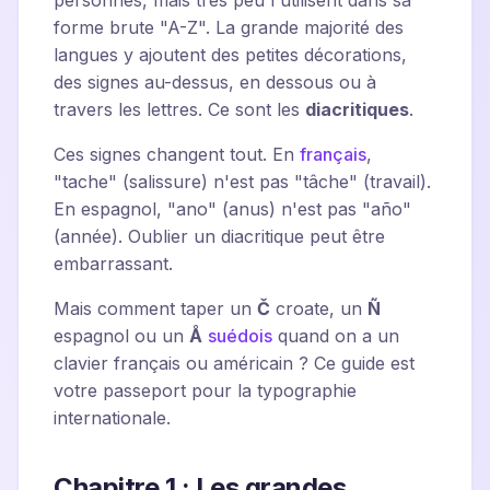
personnes, mais très peu l'utilisent dans sa
forme brute "A-Z". La grande majorité des
langues y ajoutent des petites décorations,
des signes au-dessus, en dessous ou à
travers les lettres. Ce sont les
diacritiques
.
Ces signes changent tout. En
français
,
"tache" (salissure) n'est pas "tâche" (travail).
En espagnol, "ano" (anus) n'est pas "año"
(année). Oublier un diacritique peut être
embarrassant.
Mais comment taper un
Č
croate, un
Ñ
espagnol ou un
Å
suédois
quand on a un
clavier français ou américain ? Ce guide est
votre passeport pour la typographie
internationale.
Chapitre 1 : Les grandes