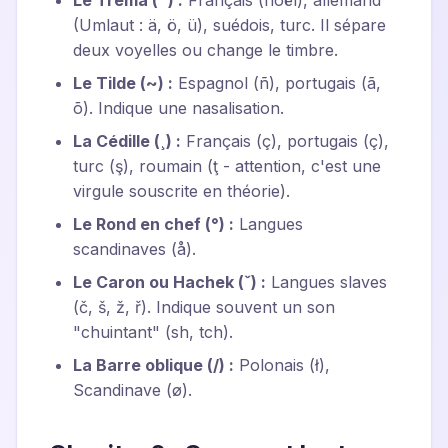
Le Tréma (¨) :
Français (noël), allemand
(Umlaut : ä, ö, ü), suédois, turc. Il sépare
deux voyelles ou change le timbre.
Le Tilde (~) :
Espagnol (ñ), portugais (ã,
õ). Indique une nasalisation.
La Cédille (¸) :
Français (ç), portugais (ç),
turc (ş), roumain (ţ - attention, c'est une
virgule souscrite en théorie).
Le Rond en chef (°) :
Langues
scandinaves (å).
Le Caron ou Hachek (ˇ) :
Langues slaves
(č, š, ž, ř). Indique souvent un son
"chuintant" (sh, tch).
La Barre oblique (/) :
Polonais (ł),
Scandinave (ø).