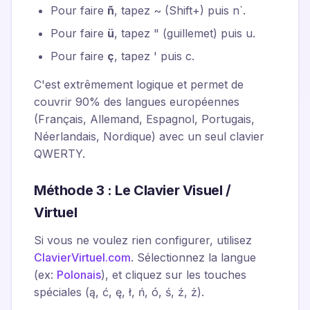
Pour faire
ñ
, tapez
~
(Shift+
) puis
n`.
Pour faire
ü
, tapez
"
(guillemet) puis
u
.
Pour faire
ç
, tapez
'
puis
c
.
C'est extrêmement logique et permet de
couvrir 90% des langues européennes
(Français, Allemand, Espagnol, Portugais,
Néerlandais, Nordique) avec un seul clavier
QWERTY.
Méthode 3 : Le Clavier Visuel /
Virtuel
Si vous ne voulez rien configurer, utilisez
ClavierVirtuel.com
. Sélectionnez la langue
(ex:
Polonais
), et cliquez sur les touches
spéciales (ą, ć, ę, ł, ń, ó, ś, ź, ż).