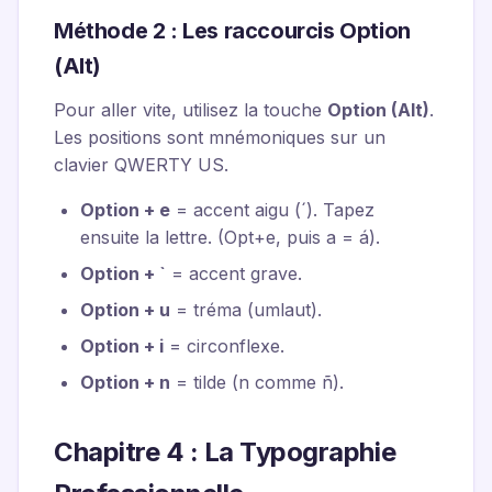
Méthode 2 : Les raccourcis Option
(Alt)
Pour aller vite, utilisez la touche
Option (Alt)
.
Les positions sont mnémoniques sur un
clavier QWERTY US.
Option + e
= accent aigu (´). Tapez
ensuite la lettre. (Opt+e, puis a = á).
Option + `
= accent grave.
Option + u
= tréma (umlaut).
Option + i
= circonflexe.
Option + n
= tilde (n comme ñ).
Chapitre 4 : La Typographie