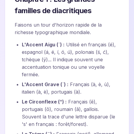
familles de diacritiques
Faisons un tour d'horizon rapide de la
richesse typographique mondiale.
L'Accent Aigu (´) :
Utilisé en français (é),
espagnol (á, é, í, ó, ú), polonais (ś, ć),
tchèque (ý)... Il indique souvent une
accentuation tonique ou une voyelle
fermée.
L'Accent Grave (`) :
Français (à, è, ù),
italien (à, è), portugais (à).
Le Circonflexe (^) :
Français (ê),
portugais (ô), roumain (â), gallois.
Souvent la trace d'une lettre disparue (le
's' en français : forêt/forest).