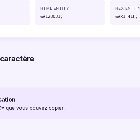
HTML ENTITY
HEX ENTIT
&#128031;
&#x1F41F;
 caractère
sation
 🐟 que vous pouvez copier.