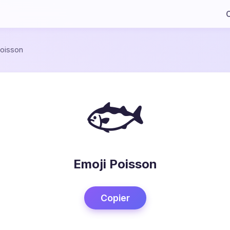
C
oisson
🐟
Emoji Poisson
Copier