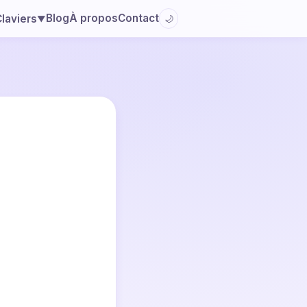
Blog
À propos
Contact
laviers
🌙
▼