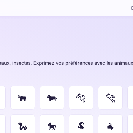
C
aux, insectes. Exprimez vos préférences avec les animaux 
🐃
🐄
🐅
🐆
🐍
🐎
🐏
🐐