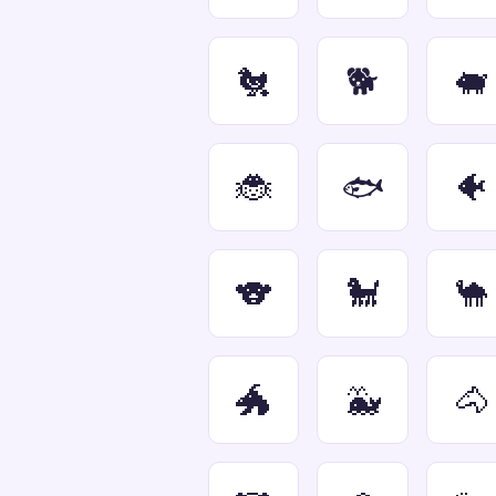
🐔
🐕
🐖
🐞
🐟
🐠
🐨
🐩
🐪
🐲
🐳
🐴