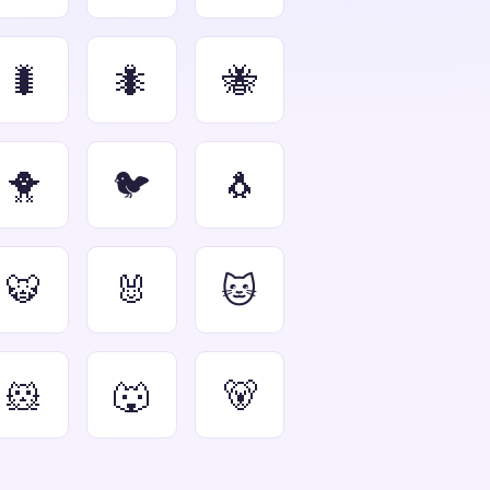
🐛
🐜
🐝
🐥
🐦
🐧
🐯
🐰
🐱
🐹
🐺
🐻