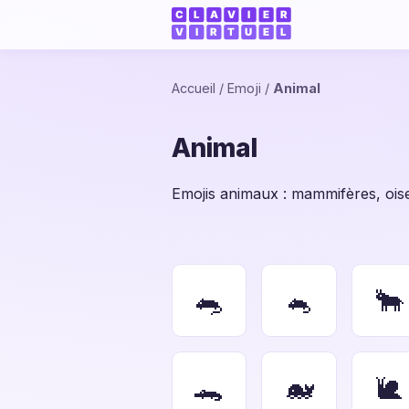
Accueil
/
Emoji
/
Animal
Animal
Emojis animaux : mammifères, oise
🐀
🐁
🐂
🐊
🐋
🐌