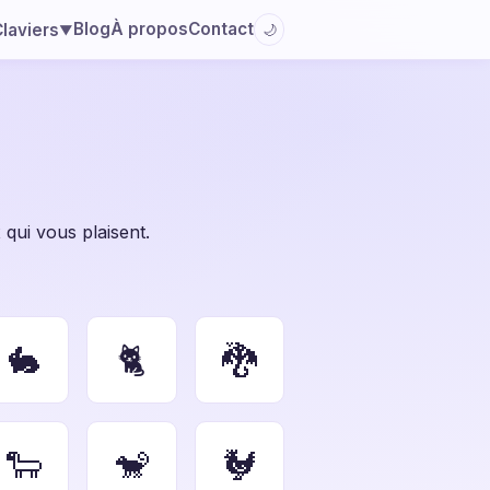
Blog
À propos
Contact
laviers
🌙
▼
qui vous plaisent.
🐇
🐈
🐉
🐑
🐒
🐓