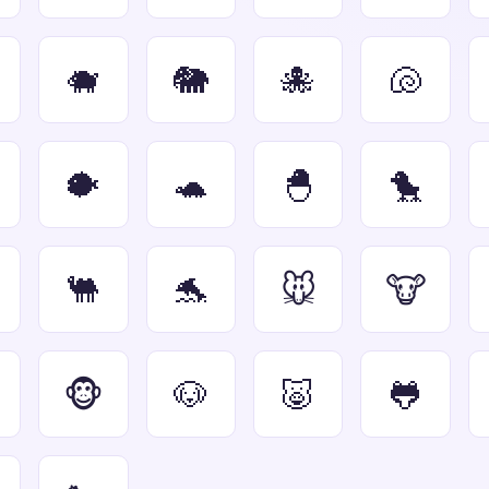
🐗
🐘
🐙
🐚
🐡
🐢
🐣
🐤
🐫
🐬
🐭
🐮
🐵
🐶
🐷
🐸