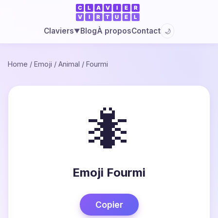
Blog
À propos
Contact
Claviers
🌙
▼
Home
/
Emoji
/
Animal
/
Fourmi
🐜
Emoji Fourmi
Copier