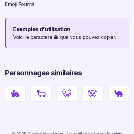
Emoji Fourmi
Exemples d'utilisation
Voici le caractère 🐜 que vous pouvez copier.
Personnages similaires
🐇
🐑
🐯
🐼
🐪
© 2025 ClavierVirtuel.com - Un outil gratuit pour la saisie