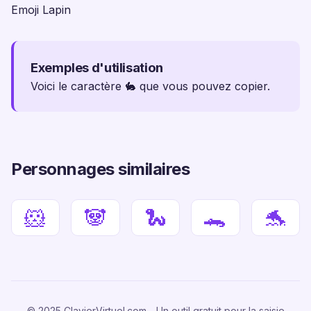
Emoji Lapin
Exemples d'utilisation
Voici le caractère 🐇 que vous pouvez copier.
Personnages similaires
🐹
🐼
🐍
🐊
🐬
© 2025 ClavierVirtuel.com - Un outil gratuit pour la saisie