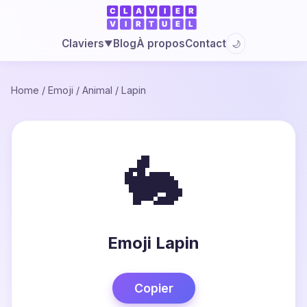
Blog
À propos
Contact
Claviers
🌙
▼
Home
/
Emoji
/
Animal
/
Lapin
🐇
Emoji Lapin
Copier