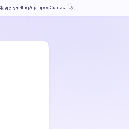
Blog
À propos
Contact
laviers
🌙
▼