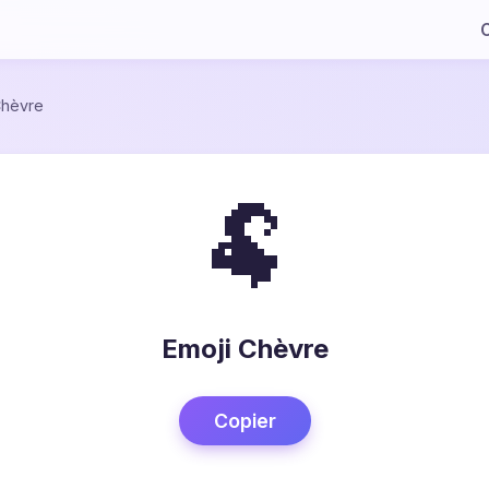
C
hèvre
🐏
Emoji Chèvre
Copier