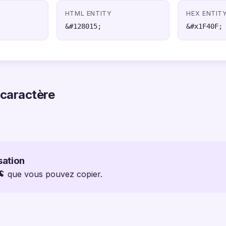
HTML ENTITY
HEX ENTIT
&#128015;
&#x1F40F;
 caractère
sation
 🐏 que vous pouvez copier.