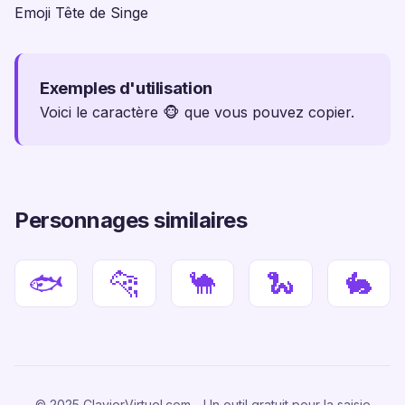
Emoji Tête de Singe
Exemples d'utilisation
Voici le caractère 🐵 que vous pouvez copier.
Personnages similaires
🐟
🐆
🐪
🐍
🐇
© 2025 ClavierVirtuel.com - Un outil gratuit pour la saisie