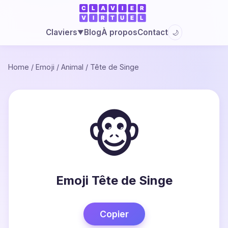
Blog
À propos
Contact
Claviers
🌙
▼
Home
/
Emoji
/
Animal
/
Tête de Singe
🐵
Emoji Tête de Singe
Copier