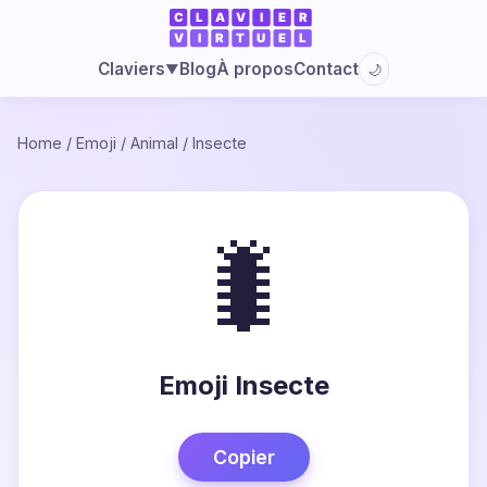
Blog
À propos
Contact
Claviers
🌙
▼
Home
/
Emoji
/
Animal
/
Insecte
🐛
Emoji Insecte
Copier