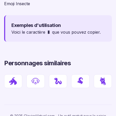
Emoji Insecte
Exemples d'utilisation
Voici le caractère 🐛 que vous pouvez copier.
Personnages similaires
🐲
🐶
🐍
🐏
🐈
© 2025 ClavierVirtuel.com - Un outil gratuit pour la saisie