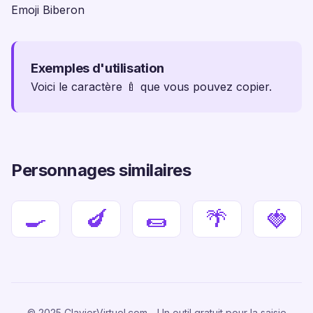
Emoji Biberon
Exemples d'utilisation
Voici le caractère 🍼 que vous pouvez copier.
Personnages similaires
🍳
🍆
🌯
🌴
🍓
© 2025 ClavierVirtuel.com - Un outil gratuit pour la saisie