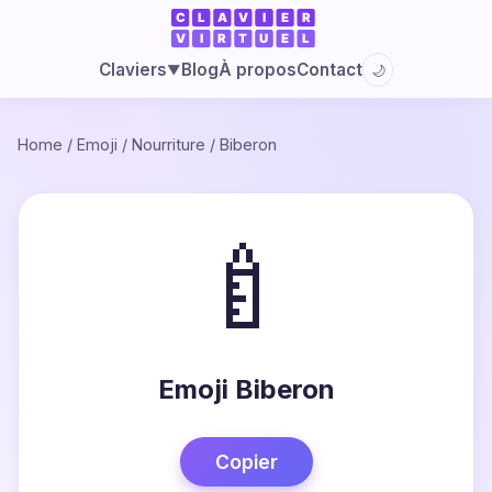
Blog
À propos
Contact
Claviers
🌙
▼
Home
/
Emoji
/
Nourriture
/
Biberon
🍼
Emoji Biberon
Copier