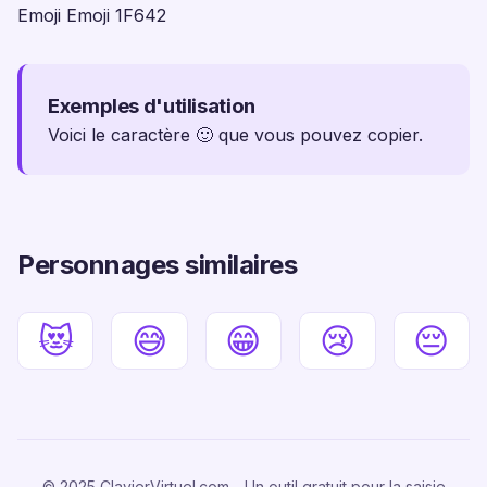
Emoji Emoji 1F642
Exemples d'utilisation
Voici le caractère 🙂 que vous pouvez copier.
Personnages similaires
😻
😅
😁
😢
😔
© 2025 ClavierVirtuel.com - Un outil gratuit pour la saisie