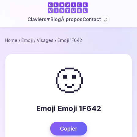
Blog
À propos
Contact
Claviers
🌙
▼
Home
/
Emoji
/
Visages
/
Emoji 1F642
🙂
Emoji Emoji 1F642
Copier