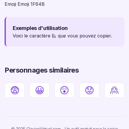
Emoji Emoji 1F64B
Exemples d'utilisation
Voici le caractère 🙋 que vous pouvez copier.
Personnages similaires
😨
😀
😲
😟
🙎
© 2025 ClavierVirtuel.com - Un outil gratuit pour la saisie