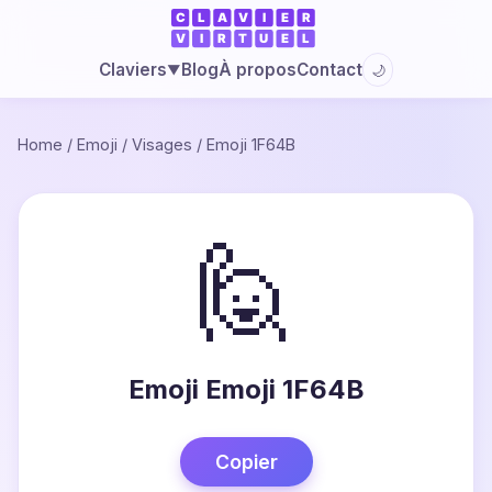
Blog
À propos
Contact
Claviers
🌙
▼
Home
/
Emoji
/
Visages
/
Emoji 1F64B
🙋
Emoji Emoji 1F64B
Copier