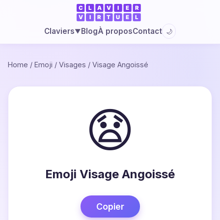
Blog
À propos
Contact
Claviers
🌙
▼
Home
/
Emoji
/
Visages
/
Visage Angoissé
😧
Emoji Visage Angoissé
Copier