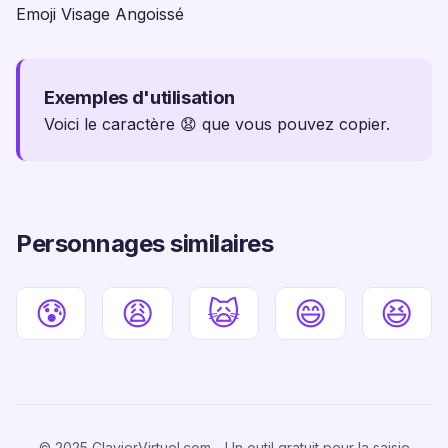
Emoji Visage Angoissé
Exemples d'utilisation
Voici le caractère 😧 que vous pouvez copier.
Personnages similaires
😰
😩
🙀
😄
😆
© 2025 ClavierVirtuel.com - Un outil gratuit pour la saisie