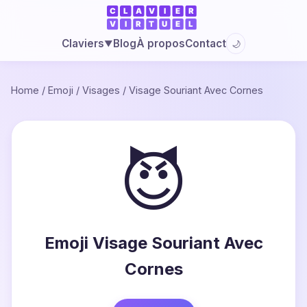
Blog
À propos
Contact
Claviers
🌙
▼
Home
/
Emoji
/
Visages
/
Visage Souriant Avec Cornes
😈
Emoji Visage Souriant Avec
Cornes