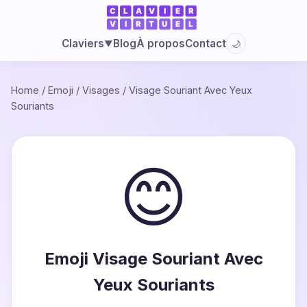
Blog
À propos
Contact
Claviers
🌙
▼
Home
/
Emoji
/
Visages
/
Visage Souriant Avec Yeux
Souriants
😊
Emoji Visage Souriant Avec
Yeux Souriants