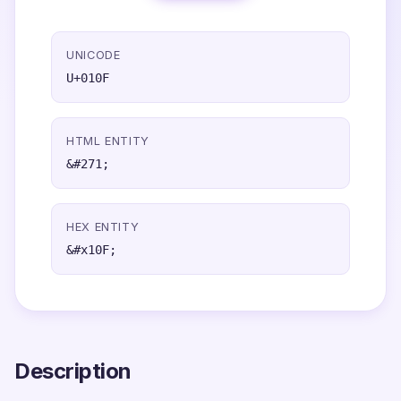
UNICODE
U+010F
HTML ENTITY
&#271;
HEX ENTITY
&#x10F;
Description