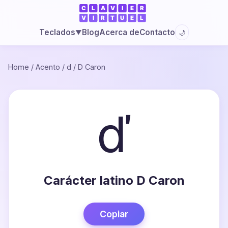
Blog
Acerca de
Contacto
Teclados
🌙
▼
Home
/
Acento
/
d
/
D Caron
ď
Carácter latino D Caron
Copiar