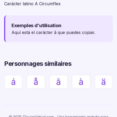
Carácter latino A Circumflex
Exemples d'utilisation
Aquí está el carácter â que puedes copiar.
Personnages similaires
á
å
ā
à
ä
© 2025 ClavierVirtuel.com - Una herramienta gratuita para