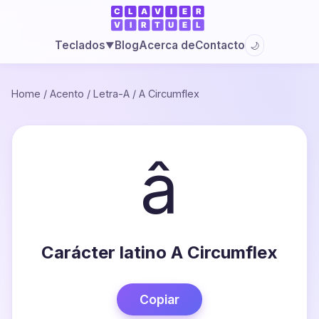
Blog
Acerca de
Contacto
Teclados
🌙
▼
Home
/
Acento
/
Letra-A
/
A Circumflex
â
Carácter latino A Circumflex
Copiar