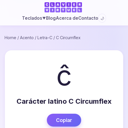
Blog
Acerca de
Contacto
Teclados
🌙
▼
Home
/
Acento
/
Letra-C
/
C Circumflex
ĉ
Carácter latino C Circumflex
Copiar