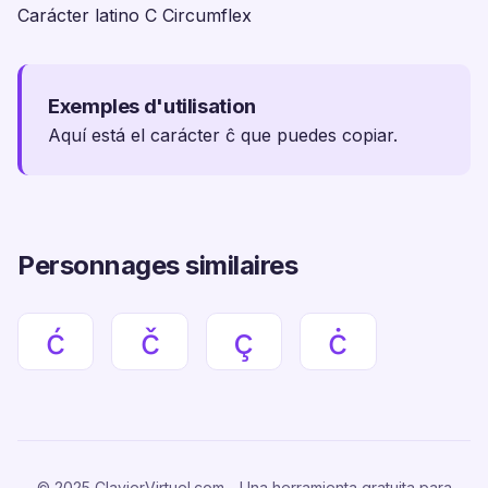
Carácter latino C Circumflex
Exemples d'utilisation
Aquí está el carácter ĉ que puedes copiar.
Personnages similaires
ć
č
ç
ċ
© 2025 ClavierVirtuel.com - Una herramienta gratuita para