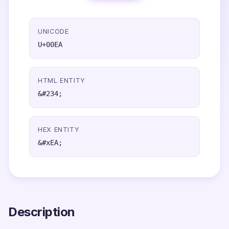
UNICODE
U+00EA
HTML ENTITY
&#234;
HEX ENTITY
&#xEA;
Description