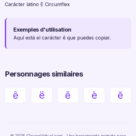
Carácter latino E Circumflex
Exemples d'utilisation
Aquí está el carácter ê que puedes copiar.
Personnages similaires
ē
ë
ě
è
ĕ
© 2025 ClavierVirtuel.com - Una herramienta gratuita para