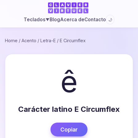
Blog
Acerca de
Contacto
Teclados
🌙
▼
Home
/
Acento
/
Letra-E
/
E Circumflex
ê
Carácter latino E Circumflex
Copiar