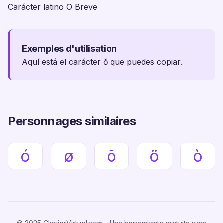
Carácter latino O Breve
Exemples d'utilisation
Aquí está el carácter ŏ que puedes copiar.
Personnages similaires
ó
ø
õ
ö
ò
© 2025 ClavierVirtuel.com - Una herramienta gratuita para