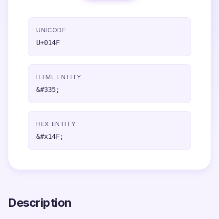
UNICODE
U+014F
HTML ENTITY
&#335;
HEX ENTITY
&#x14F;
Description