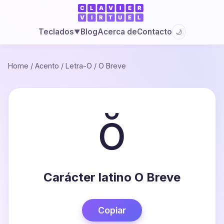
Blog
Acerca de
Contacto
Teclados
🌙
▼
Home
/
Acento
/
Letra-O
/
O Breve
ŏ
Carácter latino O Breve
Copiar