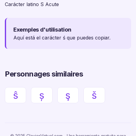
Carácter latino S Acute
Exemples d'utilisation
Aquí está el carácter ś que puedes copiar.
Personnages similaires
ŝ
ș
ş
š
© 2025 ClavierVirtuel.com - Una herramienta gratuita para