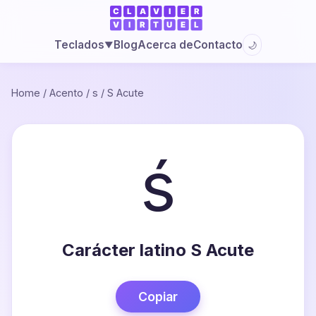
Blog
Acerca de
Contacto
Teclados
🌙
▼
Home
/
Acento
/
s
/
S Acute
ś
Carácter latino S Acute
Copiar