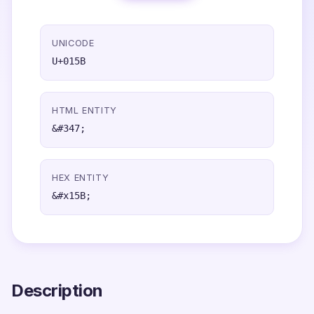
UNICODE
U+015B
HTML ENTITY
&#347;
HEX ENTITY
&#x15B;
Description