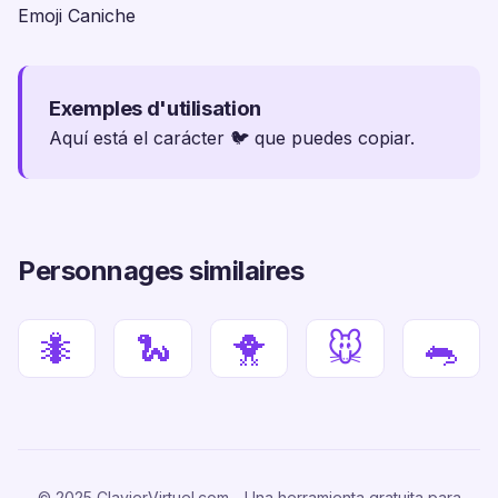
Emoji Caniche
Exemples d'utilisation
Aquí está el carácter 🐦 que puedes copiar.
Personnages similaires
🐜
🐍
🐥
🐭
🐀
© 2025 ClavierVirtuel.com - Una herramienta gratuita para