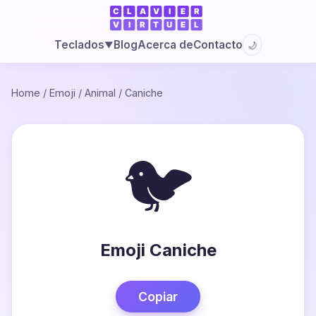
Blog
Acerca de
Contacto
Teclados
🌙
▼
Home
/
Emoji
/
Animal
/
Caniche
🐦
Emoji Caniche
Copiar