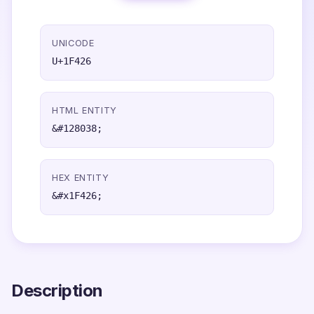
UNICODE
U+1F426
HTML ENTITY
&#128038;
HEX ENTITY
&#x1F426;
Description