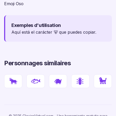
Emoji Oso
Exemples d'utilisation
Aquí está el carácter 🐻 que puedes copiar.
Personnages similaires
🐂
🐟
🐗
🐜
🐩
© 2025 ClavierVirtuel.com - Una herramienta gratuita para