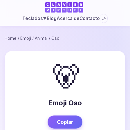
Blog
Acerca de
Contacto
Teclados
🌙
▼
Home
/
Emoji
/
Animal
/
Oso
🐻
Emoji Oso
Copiar