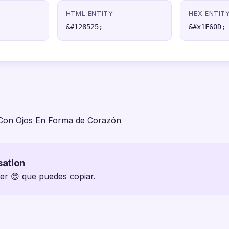
HTML ENTITY
HEX ENTIT
&#128525;
&#x1F60D;
 Con Ojos En Forma de Corazón
sation
ter 😍 que puedes copiar.