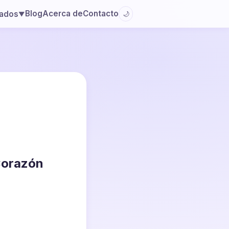
Blog
Acerca de
Contacto
lados
🌙
▼
Corazón