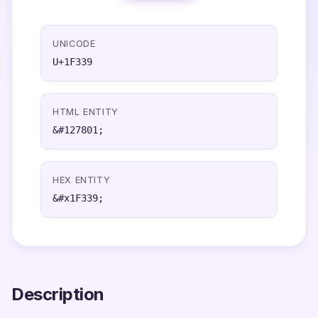
UNICODE
U+1F339
HTML ENTITY
&#127801;
HEX ENTITY
&#x1F339;
Description