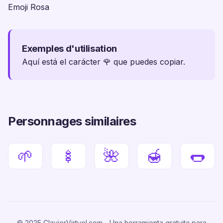
Emoji Rosa
Exemples d'utilisation
Aquí está el carácter 🌹 que puedes copiar.
Personnages similaires
🌱
🍢
🌺
🍯
🌭
© 2025 ClavierVirtuel.com - Una herramienta gratuita para