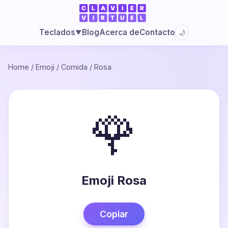
Blog
Acerca de
Contacto
Teclados
🌙
▼
Home
/
Emoji
/
Comida
/
Rosa
🌹
Emoji Rosa
Copiar