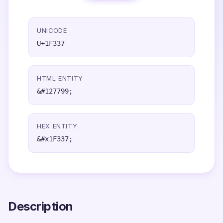
UNICODE
U+1F337
HTML ENTITY
&#127799;
HEX ENTITY
&#x1F337;
Description