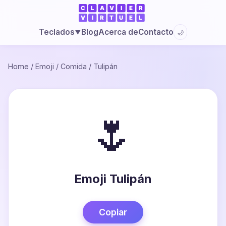
Blog
Acerca de
Contacto
Teclados
🌙
▼
Home
/
Emoji
/
Comida
/
Tulipán
🌷
Emoji Tulipán
Copiar