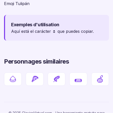
Emoji Tulipán
Exemples d'utilisation
Aquí está el carácter 🌷 que puedes copiar.
Personnages similaires
🌰
🍕
🍂
🌯
🍏
© 2025 ClavierVirtuel.com - Una herramienta gratuita para