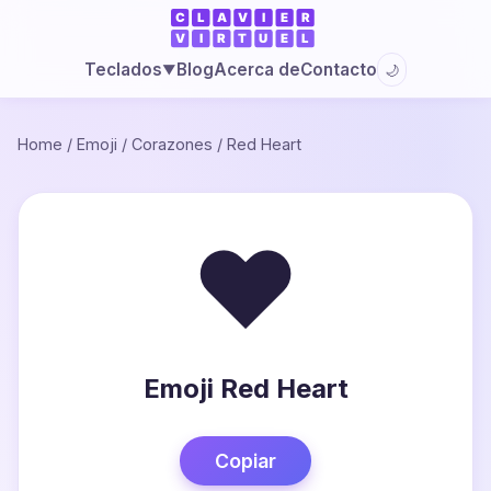
Blog
Acerca de
Contacto
Teclados
🌙
▼
Home
/
Emoji
/
Corazones
/
Red Heart
❤️
Emoji Red Heart
Copiar