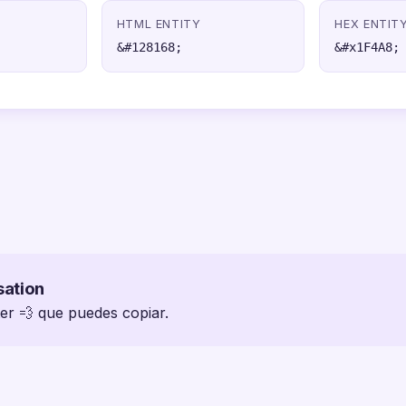
HTML ENTITY
HEX ENTIT
&#128168;
&#x1F4A8;
sation
ter 💨 que puedes copiar.