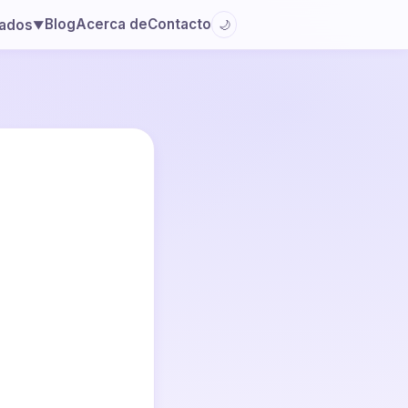
Blog
Acerca de
Contacto
lados
🌙
▼