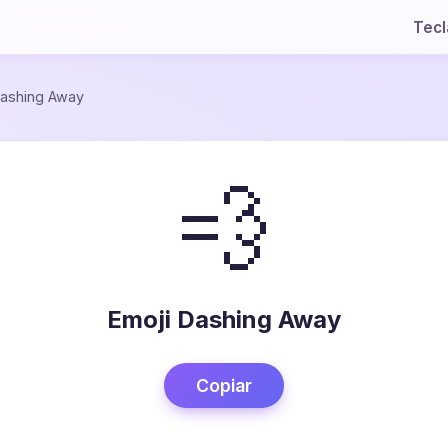
Tec
ashing Away
💨
Emoji Dashing Away
Copiar