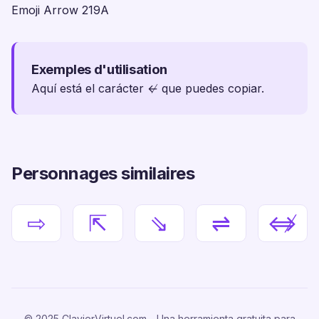
Emoji Arrow 219A
Exemples d'utilisation
Aquí está el carácter ↚ que puedes copiar.
Personnages similaires
⇨
⇱
⇘
⇌
⇎
© 2025 ClavierVirtuel.com - Una herramienta gratuita para