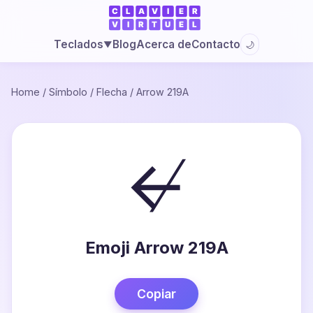
Blog
Acerca de
Contacto
Teclados
🌙
▼
Home
/
Símbolo
/
Flecha
/
Arrow 219A
↚
Emoji Arrow 219A
Copiar