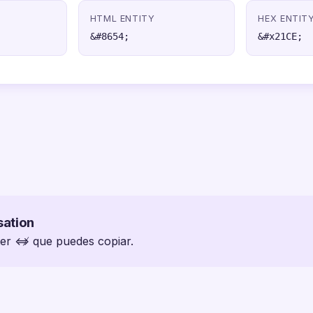
HTML ENTITY
HEX ENTIT
&#8654;
&#x21CE;
sation
cter ⇎ que puedes copiar.