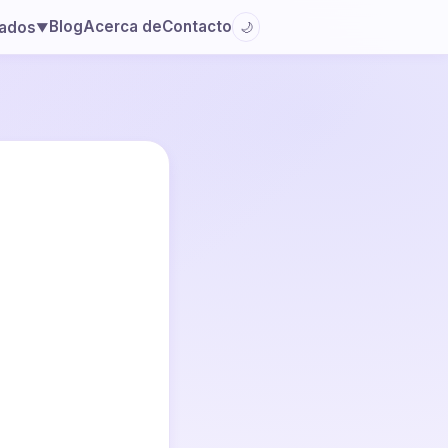
Blog
Acerca de
Contacto
lados
🌙
▼