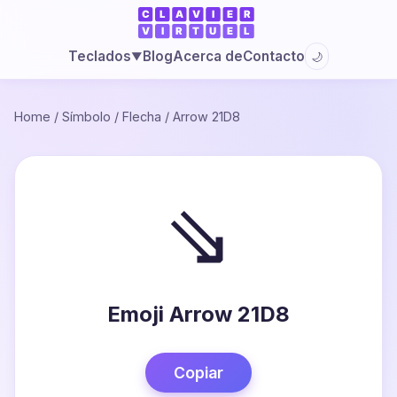
Blog
Acerca de
Contacto
Teclados
🌙
▼
Home
/
Símbolo
/
Flecha
/
Arrow 21D8
⇘
Emoji Arrow 21D8
Copiar