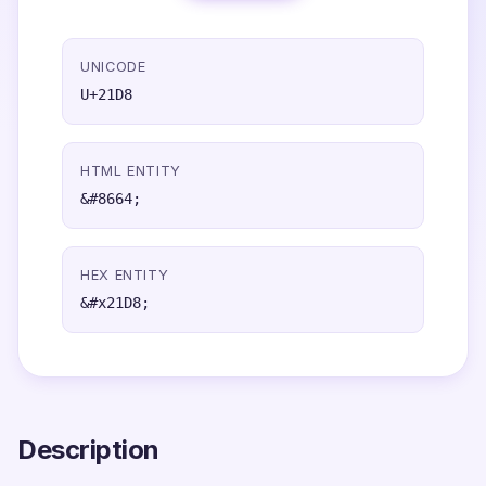
UNICODE
U+21D8
HTML ENTITY
&#8664;
HEX ENTITY
&#x21D8;
Description