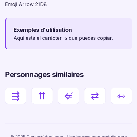
Emoji Arrow 21D8
Exemples d'utilisation
Aquí está el carácter ⇘ que puedes copiar.
Personnages similaires
⇶
⇈
⇍
⇄
⇿
© 2025 ClavierVirtuel.com - Una herramienta gratuita para