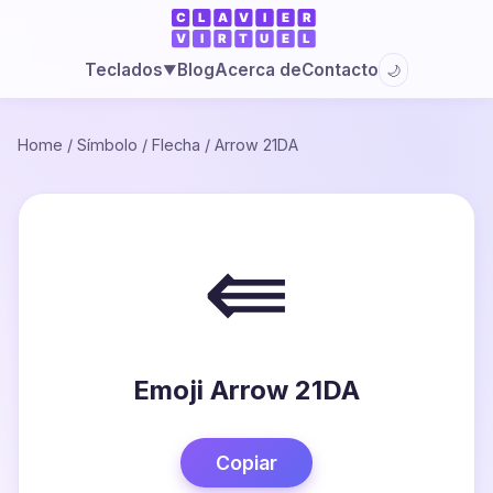
Blog
Acerca de
Contacto
Teclados
🌙
▼
Home
/
Símbolo
/
Flecha
/
Arrow 21DA
⇚
Emoji Arrow 21DA
Copiar