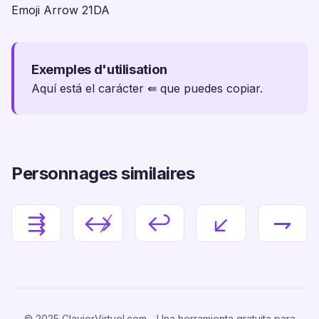
Emoji Arrow 21DA
Exemples d'utilisation
Aquí está el carácter ⇚ que puedes copiar.
Personnages similaires
⇶
↮
↩
↙
⇁
© 2025 ClavierVirtuel.com - Una herramienta gratuita para