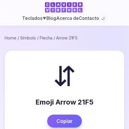
Blog
Acerca de
Contacto
Teclados
🌙
▼
Home
/
Símbolo
/
Flecha
/
Arrow 21F5
⇵
Emoji Arrow 21F5
Copiar