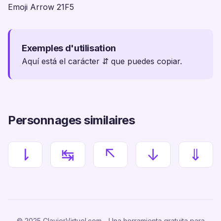
Emoji Arrow 21F5
Exemples d'utilisation
Aquí está el carácter ⇵ que puedes copiar.
Personnages similaires
⇂
↹
↖
↓
⇓
© 2025 ClavierVirtuel.com - Una herramienta gratuita para