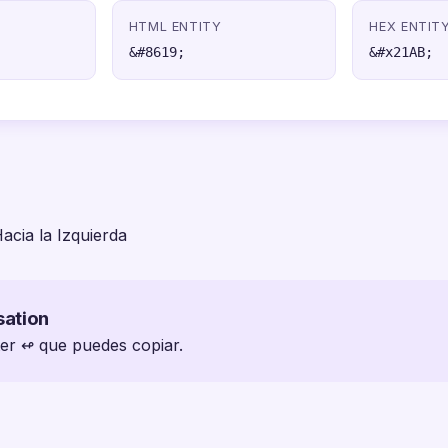
HTML ENTITY
HEX ENTIT
&#8619;
&#x21AB;
acia la Izquierda
sation
ter ↫ que puedes copiar.