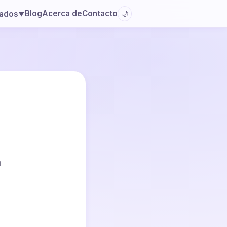
Blog
Acerca de
Contacto
lados
🌙
▼
a