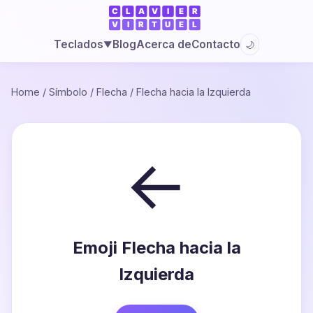
Blog
Acerca de
Contacto
Teclados
🌙
▼
Home
/
Símbolo
/
Flecha
/
Flecha hacia la Izquierda
←
Emoji Flecha hacia la
Izquierda