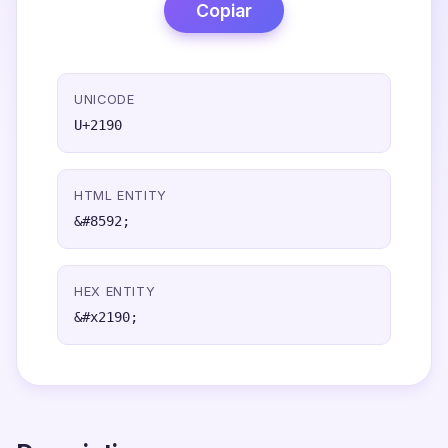
Copiar
UNICODE
U+2190
HTML ENTITY
&#8592;
HEX ENTITY
&#x2190;