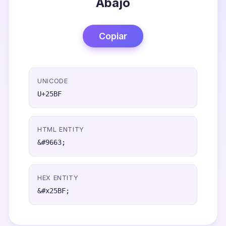
Abajo
Copiar
UNICODE
U+25BF
HTML ENTITY
&#9663;
HEX ENTITY
&#x25BF;