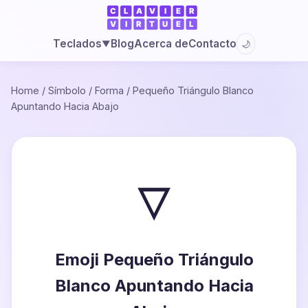
Blog
Acerca de
Contacto
Teclados
🌙
▼
Home
/
Símbolo
/
Forma
/
Pequeño Triángulo Blanco
Apuntando Hacia Abajo
▿
Emoji Pequeño Triángulo
Blanco Apuntando Hacia