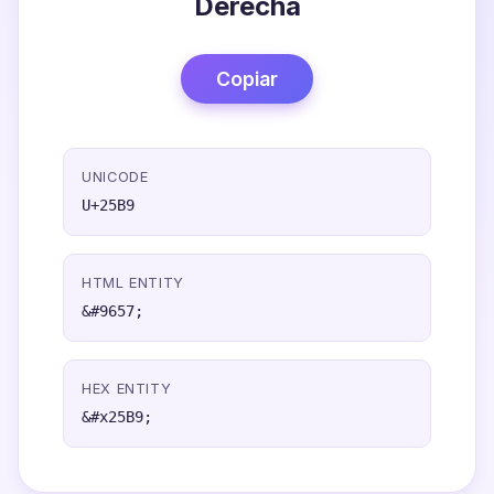
Derecha
Copiar
UNICODE
U+25B9
HTML ENTITY
&#9657;
HEX ENTITY
&#x25B9;