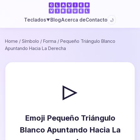
Blog
Acerca de
Contacto
Teclados
🌙
▼
Home
/
Símbolo
/
Forma
/
Pequeño Triángulo Blanco
Apuntando Hacia La Derecha
▹
Emoji Pequeño Triángulo
Blanco Apuntando Hacia La