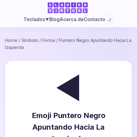
Blog
Acerca de
Contacto
Teclados
🌙
▼
Home
/
Símbolo
/
Forma
/
Puntero Negro Apuntando Hacia La
Izquierda
◄
Emoji Puntero Negro
Apuntando Hacia La