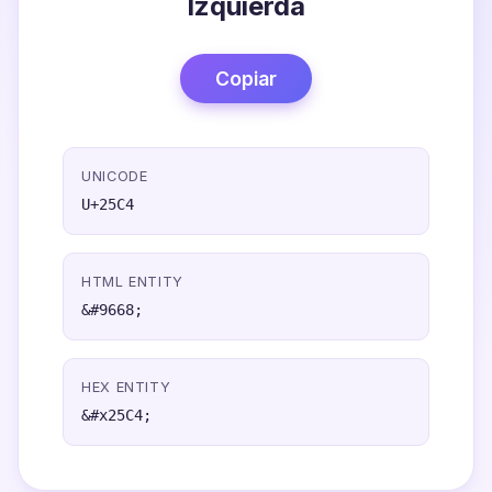
Izquierda
Copiar
UNICODE
U+25C4
HTML ENTITY
&#9668;
HEX ENTITY
&#x25C4;