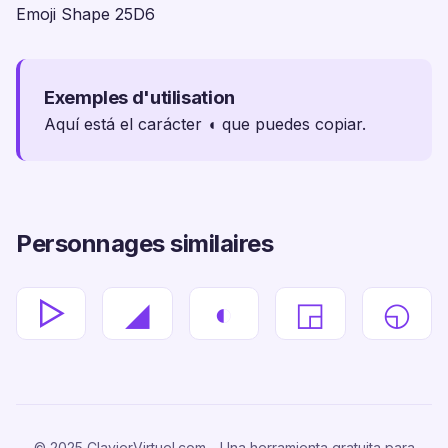
Emoji Shape 25D6
Exemples d'utilisation
Aquí está el carácter ◖ que puedes copiar.
Personnages similaires
▷
◢
◐
◲
◵
© 2025 ClavierVirtuel.com - Una herramienta gratuita para