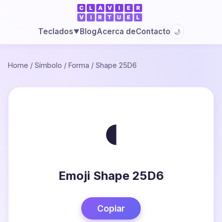
Blog
Acerca de
Contacto
Teclados
🌙
▼
Home
/
Símbolo
/
Forma
/
Shape 25D6
◖
Emoji Shape 25D6
Copiar